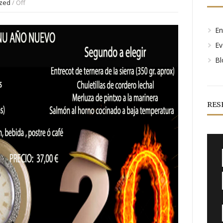
ized
/
Off
En
Ev
Bl
RES