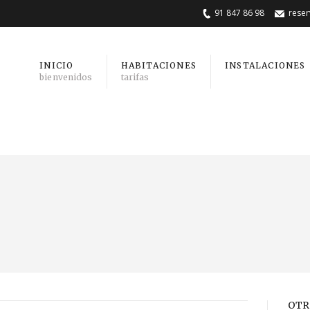
91 847 86 98
rese
INICIO
HABITACIONES
INSTALACIONES
bienvenidos
tarifas
OTR