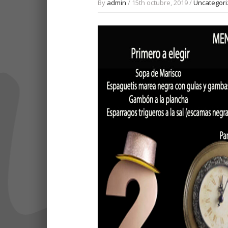
By
admin
/ 15th octubre, 2019 /
Uncategor